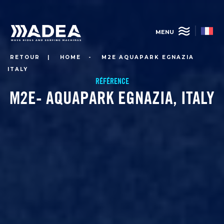
Aller
au
contenu
MENU
principal
RETOUR
|
HOME
-
M2E AQUAPARK EGNAZIA
ITALY
RÉFÉRENCE
M2E- AQUAPARK EGNAZIA, ITALY